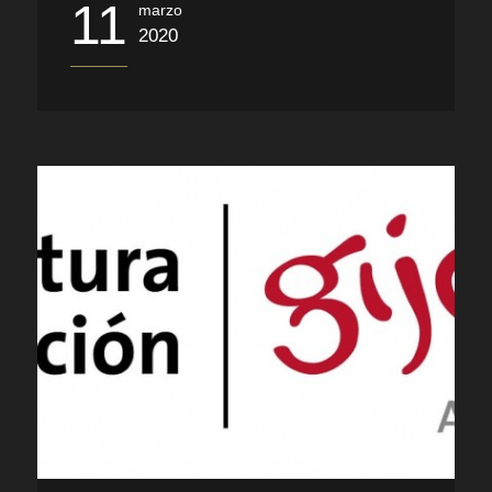
11
marzo
2020