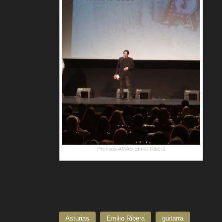
Premios AMAS Emilio Ribera
Asturias
Emilio Ribera
guitarra